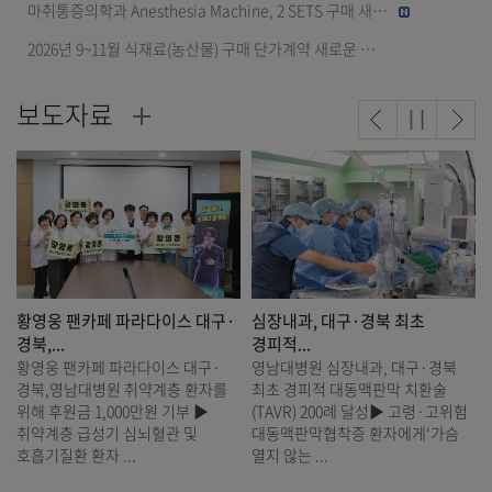
마취통증의학과 Anesthesia Machine, 2 SETS 구매 새로...
2026년 9~11월 식재료(농산물) 구매 단가계약 새로운 입찰(4차)
보도자료
비주얼
비주얼
비주
슬라이드
슬라이드
슬라
이전보기
정지
다음
대구·
심장내과, 대구·경북 최초
영남대 의대 학술지(JYMS), I...
경피적...
영남대 의대 학술지(JYMS), Impac
Factor 2.0 달성… “연구 역량으로
·
영남대병원 심장내과, 대구·경북
다진 의료 경쟁력”▶ Scopus·ESC
자를
최초 경피적 대동맥판막 치환술
등재에 이어 ...
(TAVR) 200례 달성▶ 고령·고위험
대동맥판막협착증 환자에게‘가슴
열지 않는 ...