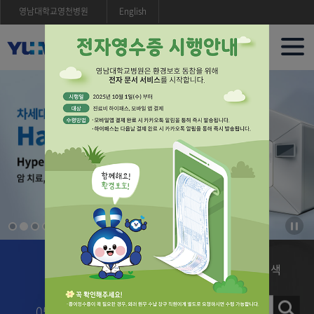
영남대학교영천병원
English
메인비주얼
비주
대구
슬라
경북
정지
진료예약
의료진/진료과
검색
최초
1522-3114
얼라인
알티
053-620-4030