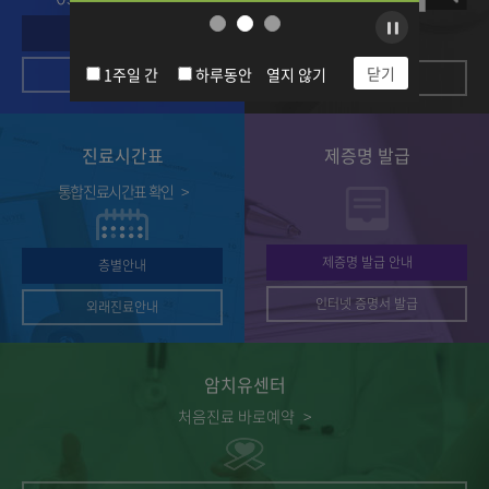
어드밴스
전자영수증
진료비
(Align
시행안내
하이패스
처음진료 간편예약
비주얼
RT
영남대학교병원은
서비스
슬라이드
advance)
닫기
1주일 간
하루동안
열지 않기
인터넷 예약 및 조회
환경보호
OPEN
의료상담
정지
통합
동참을
이제는
방사선
위해
수납을
치료
전자
위해
진료시간표
제증명 발급
시스템
문서
기다릴
도입
서비스를
필요가
통합진료시간표 확인
>
몸에
시작합니다.
없습니다!
문신이나
시행일:
신용카드
선을
2025년
등록
제증명 발급 안내
그리지
층별안내
10월
한
않고도
1일
번으로
인터넷 증명서 발급
외래진료안내
방사선
(수)
외래진료
치료가
부터
및
가능합니다
대상:
검사
암치유센터
진료비
후
이미지를
하이패스,
바로
처음진료 바로예약
>
클릭하시면
모바일
귀가하세요
상세내용을
앱
~
확인할
결제
진료비
수