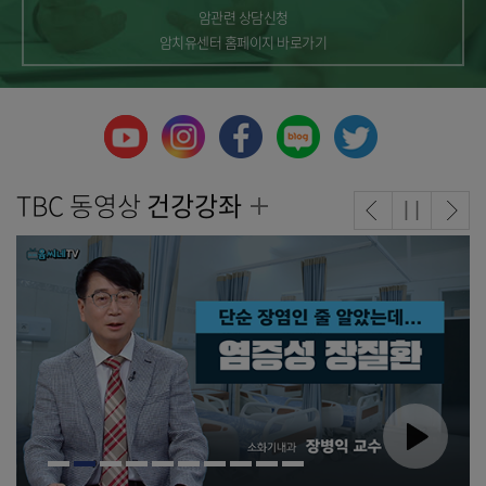
수령방법:
하이패스
있습니다.
암관련 상담신청
-
(Hi-
암치유센터 홈페이지 바로가기
모바일앱
Pass)
결제
란?
완료
신용카드를
시
병원에
카카오톡
등록해
알림을
놓으면
통해
진료
TBC 동영상
건강강좌
즉시
후
발송됩니다.
수납창구
비주얼
비주얼
비주
-
방문없이
슬라이드
슬라이드
슬라
하이패스는
다음
이전보기
정지
다음
다음날
날
결제
자동
완료
결제되는
시
서비스입니
카카오톡
알림을
하이패스
통해
진행절차
즉시
서
발송됩니다.
신
꼭
(카