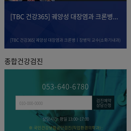
확인해주세요!
외
종이영수증일
및
대장염과 크론병...
[TBC 건강365] 내 귀에 돌발
꼭
검
필요한
귀
경우,
(진
외래
익
원무
결제
병ㅣ장병익 교수(소화기내과)
[TBC 건강365] 내 귀에 돌발성 난청ㅣ노형균
수납
결
창구
문
직원에게
종합건강검진
별도로
진료비
요청하시면
하이패스
수령
서비스
가능합니다.
신청
053-640-6780
방법
결
및
검진예약
결
상담신청
소
신
상담시간: 평일 13:00~17:00
지
외
※ 국민건강보험공단검진(직업환경의학과) :