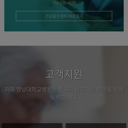
수
053-620-4629
방
1분
건강증진센터 바로가기
OK!
고객지원
저희 영남대학교병원은 환자와 보호자의 편의를 위해
노력합니다.