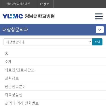
영남대학교영천병원
English
대장항문외과
선택
홈
소개
의료진/진료시간표
질환정보
전문진료분야
의료상담실
※외과 외래 전화번호