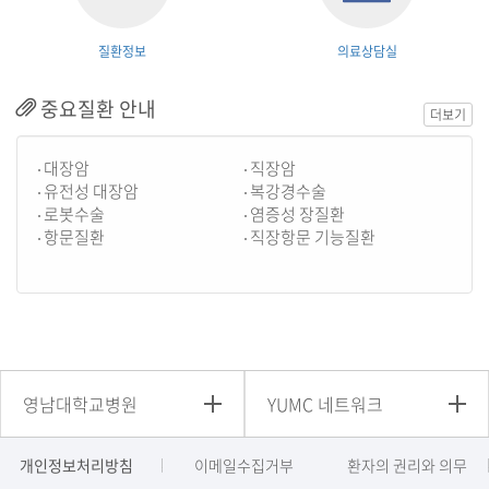
질환정보
의료상담실
중요질환 안내
더보기
대장암
직장암
유전성 대장암
복강경수술
로봇수술
염증성 장질환
항문질환
직장항문 기능질환
영남대학교병원
YUMC 네트워크
개인정보처리방침
이메일수집거부
환자의 권리와 의무