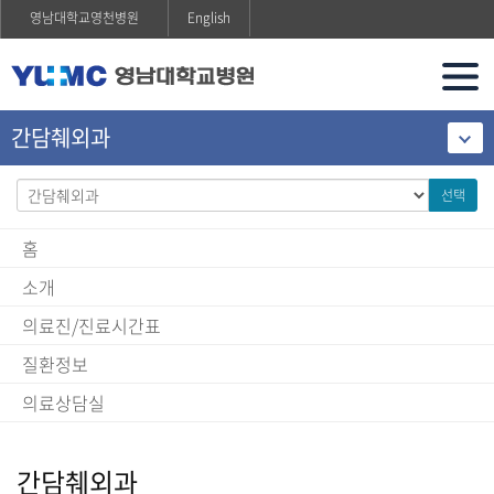
영남대학교영천병원
English
간담췌외과
선택
홈
소개
의료진/진료시간표
질환정보
의료상담실
간담췌외과