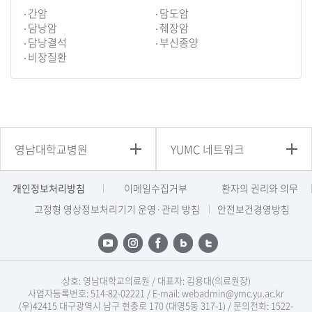
간암
담도암
담낭암
췌장암
담낭결석
부신종양
비장질환
영남대학교병원
YUMC 네트워크
개인정보처리방침
이메일수집거부
환자의 권리와 의무
고정형 영상정보처리기기 운영·관리 방침
안전보건경영방침
상호: 영남대학교의료원 / 대표자: 김용대(의료원장)
사업자등록번호: 514-82-02221 / E-mail: webadmin@ymc.yu.ac.kr
(우)42415 대구광역시 남구 현충로 170 (대명5동 317-1) / 문의전화: 1522-