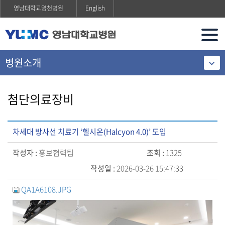
영남대학교영천병원
English
병원소개
첨단의료장비
차세대 방사선 치료기 ‘헬시온(Halcyon 4.0)’ 도입
작성자 :
홍보협력팀
조회 :
1325
작성일 :
2026-03-26 15:47:33
QA1A6108.JPG