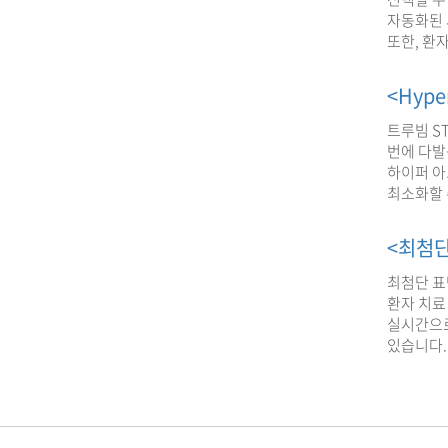
자동화된 
또한, 환
<Hyp
트루빔 S
번에 다발
하이퍼 아
최소화할 
<최첨단
최첨단 표면
환자 치료
실시간으로
있습니다.