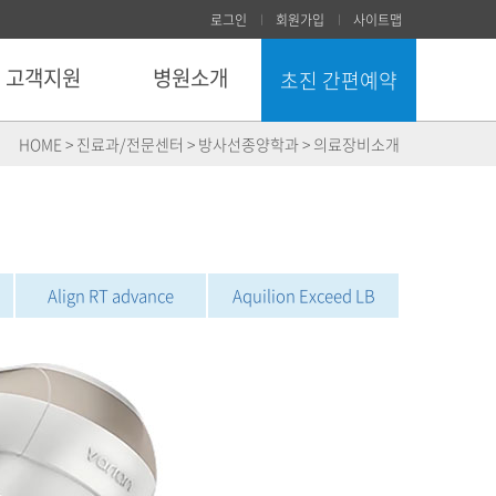
로그인
회원가입
사이트맵
고객지원
병원소개
초진 간편예약
닫기
HOME > 진료과/전문센터 > 방사선종양학과 > 의료장비소개
Align RT advance
Aquilion Exceed LB