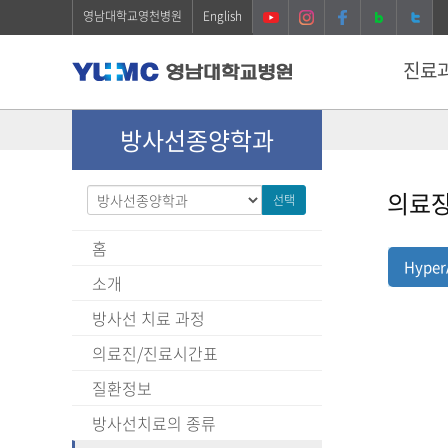
영남대학교영천병원
English
진료
방사선종양학과
의료
선택
홈
Hyper
소개
방사선 치료 과정
의료진/진료시간표
질환정보
방사선치료의 종류