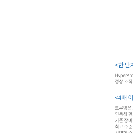
<한 단
Hyper
정상 조직
<4배 이
트루빔은 
연동해 환
기존 장비
최고 수준
선택할 수