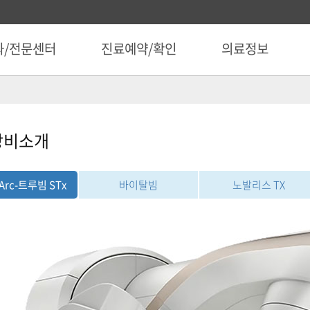
과/전문센터
진료예약/확인
의료정보
장비소개
Arc-트루빔 STx
바이탈빔
노발리스 TX