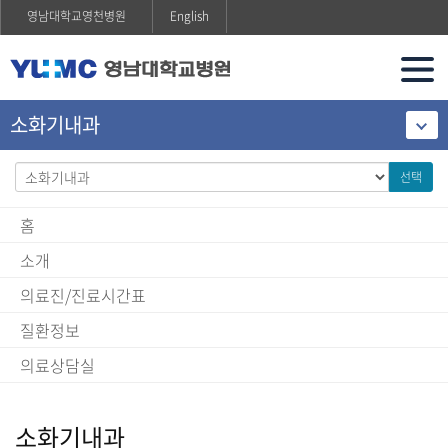
영남대학교영천병원
English
소화기내과
선택
홈
소개
의료진/진료시간표
질환정보
의료상담실
소화기내과