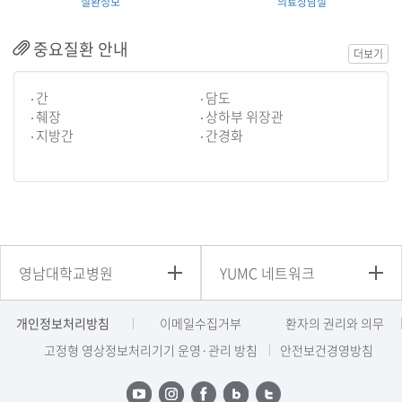
질환정보
의료상담실
중요질환 안내
더보기
간
담도
췌장
상하부 위장관
지방간
간경화
영남대학교병원
YUMC 네트워크
개인정보처리방침
이메일수집거부
환자의 권리와 의무
고정형 영상정보처리기기 운영·관리 방침
안전보건경영방침