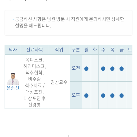
궁금하신 사항은 병원 방문 시 직원에게 문의하시면 상세한
설명을 해드립니다.
의사
진료과목
직위
구분
월
화
수
목
금
토
목디스크,
허리디스크,
오전
●
●
●
●
척추협착,
비수술
임상교수
척추치료 /
은종신
대상포진,
오후
●
●
●
●
대상포진 후
신경통