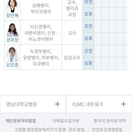
오전
교수,
심폐병리,
병리과
부인과병리
오후
과장
장민혜
오전
뇌신경병리,
내분비병리, 신장·
교수
오후
비뇨생식병리
권희정
오전
두경부병리,
유방병리, 피부병리,
임상교수
오후
외과병리
김민종
영남대학교병원
YUMC 네트워크
개인정보처리방침
이메일수집거부
환자의 권리와 의무
고정형 영상정보처리기기 운영·관리 방침
안전보건경영방침