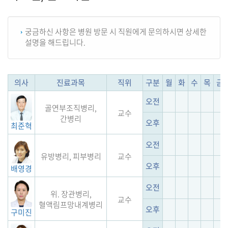
궁금하신 사항은 병원 방문 시 직원에게 문의하시면 상세한
설명을 해드립니다.
의사
진료과목
직위
구분
월
화
수
목
금
오전
골연부조직병리,
교수
간병리
오후
최준혁
오전
유방병리, 피부병리
교수
오후
배영경
오전
위. 장관병리,
교수
혈액림프망내계병리
오후
구미진