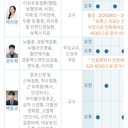
이상운동질환(떨림,
오후
●
●
보행장애, 사경),
치매 및 기억장애,
교수
출장 : 20260803 ~ 202
두통 및 통증, 와사증
* 보톡스 치료는 진
박미영
및 안면신경질환,
사정으로 전화예약(053-
보톡스치료
4030)으로 문의 바랍
오전
뇌졸중, 경동맥질환,
뇌혈관조영술,
주임교수,
오후
●
●
●
혈전제거술,
신경과
경동맥스탠트삽입술,
과장
* 진료예약시 전화예약(
권두혁
편두통, 어지럼
620-4030)으로 문의 
말초신경 및
근육질환, 척수질환,
오전
●
근 무력증(복시,
안검하수),
하지불안증후군,
교수
삼차 신경통, 다발성
백종규
경화증, 고엽체
(진단서), 구안와사,
오후
●
●
길랑바레, 대상포진,