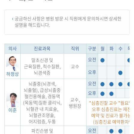
궁금하신 사항은 병원 방문 시 직원에게 문의하시면 상세한
설명을 해드립니다.
의사
진료과목
직위
구분
월
화
수
목
오전
말초신경 및
●
●
근육질환, 척수질환,
교수
오후
뇌경색증
●
하정상
오전
뇌졸중(뇌경색,
●
●
●
●
뇌출혈), 급성뇌졸중
오후
●
●
혈전용해술, 경동맥
교수,
(목동맥)질환 클리닉,
*심층진찰 교수 *월요일
병원장
뇌혈관 내 치료술,
오후 심층진료는 재진
이준
뇌혈관조영술,
예약 및 진료가 불가능
어지럼증, 두통
(심층진료 예약환자만 
오전
파킨슨병 및
●
●