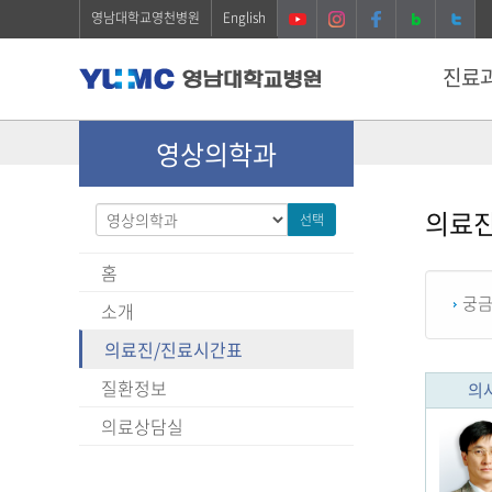
영남대학교영천병원
English
진료
영상의학과
의료
선택
홈
궁금
소개
의료진/진료시간표
질환정보
의
의료상담실