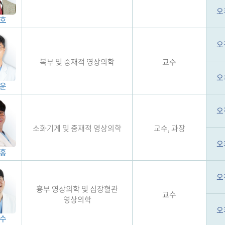
오
호
오
복부 및 중재적 영상의학
교수
오
운
오
소화기계 및 중재적 영상의학
교수, 과장
오
홍
오
흉부 영상의학 및 심장혈관
교수
영상의학
오
수