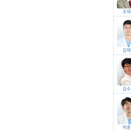
조재
김재
김수
박종