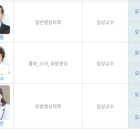
오
일반영상의학
임상교수
오
환
오
흉부, 소아, 유방영상
임상교수
오
수
오
유방영상의학
임상교수
오
은