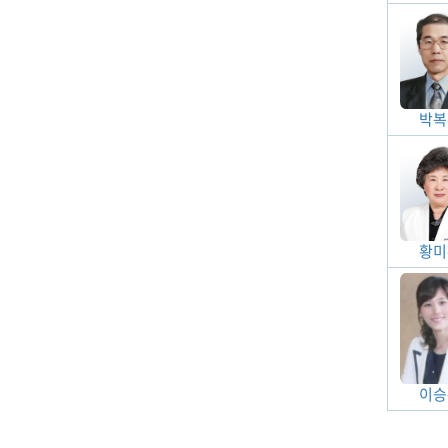
박복
황미
이승