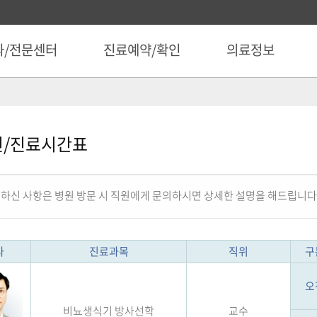
과/전문센터
진료예약/확인
의료정보
진/진료시간표
하신 사항은 병원 방문 시 직원에게 문의하시면 상세한 설명을 해드립니다
사
진료과목
직위
구
오
비뇨생식기 방사선학
교수