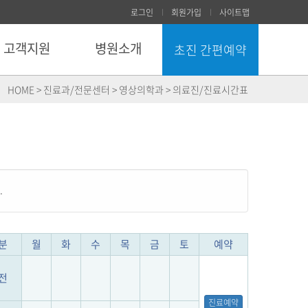
로그인
회원가입
사이트맵
고객지원
병원소개
초진 간편예약
닫기
HOME > 진료과/전문센터 > 영상의학과 > 의료진/진료시간표
.
분
월
화
수
목
금
토
예약
전
진료예약