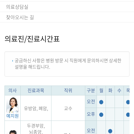
의료상담실
찾아오시는 길
의료진/진료시간표
궁금하신 사항은 병원 방문 시 직원에게 문의하시면 상세한
설명을 해드립니다.
의사
진료과목
직위
구분
월
화
수
목
오전
●
●
유방암, 폐암,
교수
오후
●
●
예지원
두경부암,
오전
●
뇌종양,