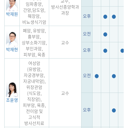
교수,
임파종양,
방사선종양학과
간암,담도암,
과장
박재원
췌장암,
오후
●
●
비뇨생식기암
폐암, 유방암,
오전
●
흉부암,
상부소화기암,
교수
부인과암,
박재현
오후
●
●
피부암, 육종
여성암
(유방암,
자궁경부암,
오전
●
●
자궁내막암),
위장관암
(식도암,
교수
직장암),
조윤영
피부암, 육종,
오후
●
전이암 및
고식적
방사선치료