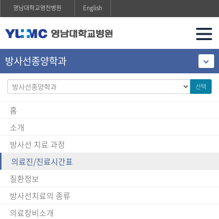
영남대학교영천병원
English
방사선종양학과
선택
홈
소개
방사선 치료 과정
의료진/진료시간표
질환정보
방사선치료의 종류
의료장비소개