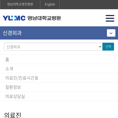
영남대학교영천병원
English
신경외과
선택
홈
소개
의료진/진료시간표
질환정보
의료상담실
의료진