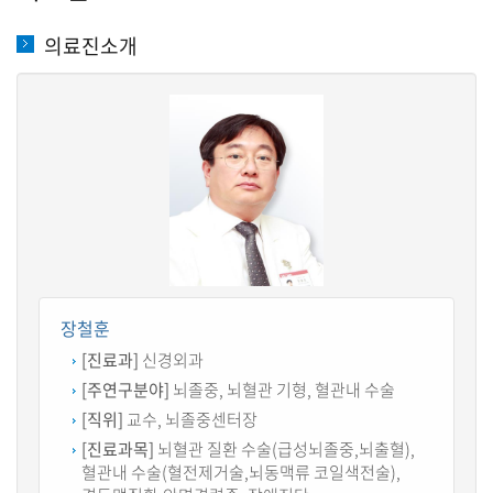
의료진소개
장철훈
[진료과]
신경외과
[주연구분야]
뇌졸중, 뇌혈관 기형, 혈관내 수술
[직위]
교수, 뇌졸중센터장
[진료과목]
뇌혈관 질환 수술(급성뇌졸중,뇌출혈),
혈관내 수술(혈전제거술,뇌동맥류 코일색전술),