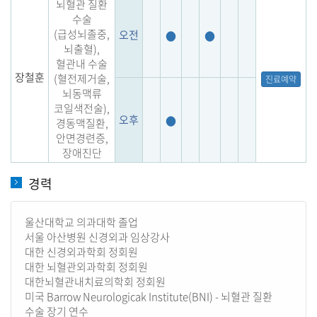
뇌혈관 질환
수술
(급성뇌졸중,
오전
●
●
뇌출혈),
혈관내 수술
장철훈
(혈전제거술,
진료예약
뇌동맥류
코일색전술),
오후
●
경동맥질환,
안면경련증,
장애진단
경력
울산대학교 의과대학 졸업
서울 아산병원 신경외과 임상강사
대한 신경외과학회 정회원
대한 뇌혈관외과학회 정회원
대한뇌혈관내치료의학회 정회원
미국 Barrow Neurologicak Institute(BNI) - 뇌혈관 질환
수술 장기 연수