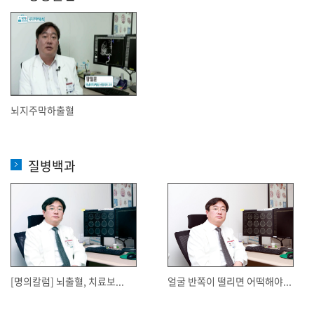
뇌지주막하출혈
질병백과
[명의칼럼] 뇌출혈, 치료보...
얼굴 반쪽이 떨리면 어떡해야...