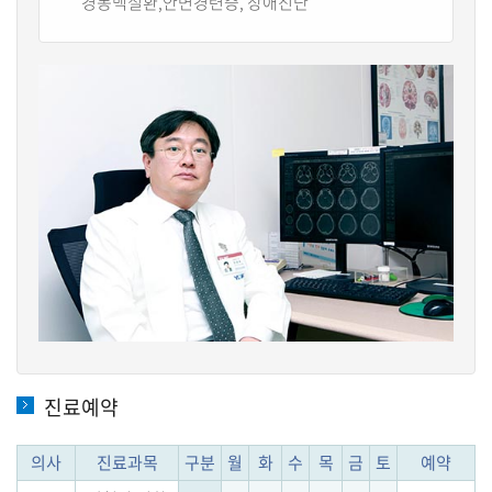
경동맥질환,안면경련증, 장애진단
진료예약
의사
진료과목
구분
월
화
수
목
금
토
예약