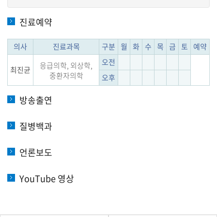
진료예약
의사
진료과목
구분
월
화
수
목
금
토
예약
오전
응급의학, 외상학,
최진균
중환자의학
오후
방송출연
질병백과
언론보도
YouTube 영상