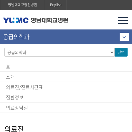
영남대학교영천병원
English
응급의학과
선택
홈
소개
의료진/진료시간표
질환정보
의료상담실
의료진