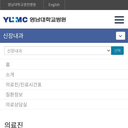
영남대학교영천병원
English
신장내과
선택
홈
소개
의료진/진료시간표
질환정보
의료상담실
의료진