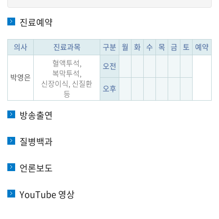
진료예약
의사
진료과목
구분
월
화
수
목
금
토
예약
혈액투석,
오전
복막투석,
박영은
신장이식, 신질환
오후
등
방송출연
질병백과
언론보도
YouTube 영상