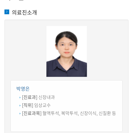
의료진소개
박영은
[진료과]
신장내과
[직위]
임상교수
[진료과목]
혈액투석, 복막투석, 신장이식, 신질환 등