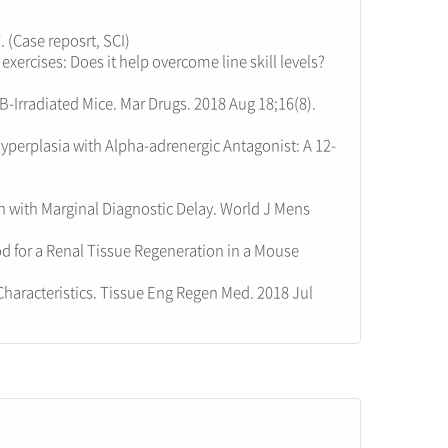
 (Case reposrt, SCI)
xercises: Does it help overcome line skill levels?
B-Irradiated Mice. Mar Drugs. 2018 Aug 18;16(8).
yperplasia with Alpha-adrenergic Antagonist: A 12-
n with Marginal Diagnostic Delay. World J Mens
 for a Renal Tissue Regeneration in a Mouse
Characteristics. Tissue Eng Regen Med. 2018 Jul