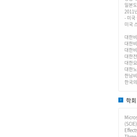
일본도
201
- 미
미국 
대한비
대한비
대한비
대한전
대한요
대한노
한남비
한국의
학회
Micros
(SCIE)
Effect
Three