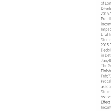
of Lon
Develo
2015 A
Pre-cl
incont
Impac
Urol I
Stem C
2015 
Decis
in Det
Jan;48
The Su
Finish
Feb;73
Procal
associ
Struct
Assoc
Effect
Incont