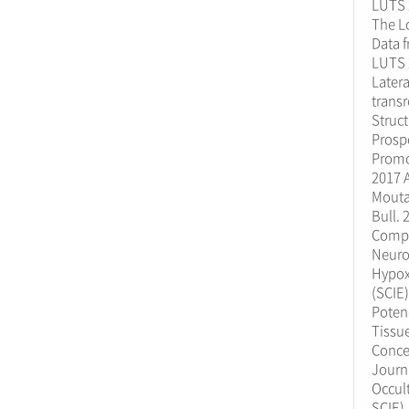
LUTS 
The L
Data 
LUTS 2
Latera
transr
Struct
Prospe
Promo
2017 A
Mouta
Bull. 
Compar
Neuro
Hypox
(SCIE)
Potenc
Tissu
Concen
Journa
Occult
SCIE)