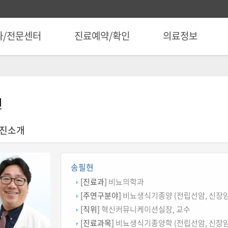
과/전문센터
진료예약/확인
의료정보
진
진소개
송필현
[진료과]
비뇨의학과
[주연구분야]
비뇨생식기종양 (전립선암, 신장암,
[직위]
혁신커뮤니케이션실장, 교수
[진료과목]
비뇨생식기종양학 (전립선암, 신장암,