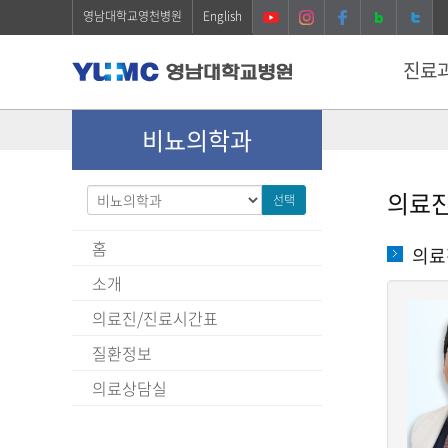
영남대학교영천병원
English
진료
비뇨의학과
의료
선택
홈
의료
소개
의료진/진료시간표
질환정보
의료상담실