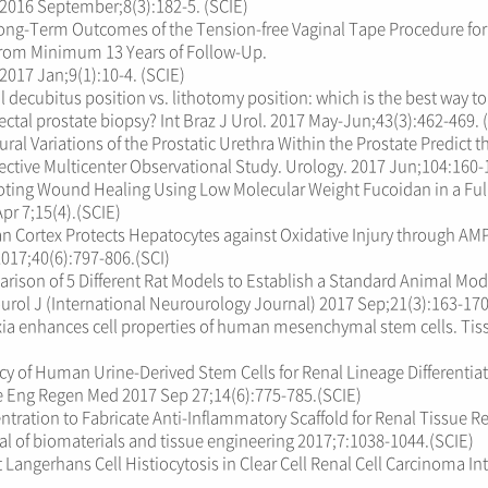
2016 September;8(3):182-5. (SCIE)
ong-Term Outcomes of the Tension-free Vaginal Tape Procedure for 
from Minimum 13 Years of Follow-Up.
017 Jan;9(1):10-4. (SCIE)
l decubitus position vs. lithotomy position: which is the best way t
ectal prostate biopsy? Int Braz J Urol. 2017 May-Jun;43(3):462-469. 
ural Variations of the Prostatic Urethra Within the Prostate Predict 
ctive Multicenter Observational Study. Urology. 2017 Jun;104:160-1
ting Wound Healing Using Low Molecular Weight Fucoidan in a Full
pr 7;15(4).(SCIE)
n Cortex Protects Hepatocytes against Oxidative Injury through AM
2017;40(6):797-806.(SCI)
ison of 5 Different Rat Models to Establish a Standard Animal Model f
urol J (International Neurourology Journal) 2017 Sep;21(3):163-170
ia enhances cell properties of human mesenchymal stem cells. Tis
y of Human Urine-Derived Stem Cells for Renal Lineage Differentiat
e Eng Regen Med 2017 Sep 27;14(6):775-785.(SCIE)
tration to Fabricate Anti-Inflammatory Scaffold for Renal Tissue R
l of biomaterials and tissue engineering 2017;7:1038-1044.(SCIE)
 Langerhans Cell Histiocytosis in Clear Cell Renal Cell Carcinoma In