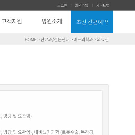
로그인
회원가입
사이트맵
고객지원
병원소개
초진 간편예약
닫기
HOME > 진료과/전문센터 > 비뇨의학과 > 의료진
 방광 및 요관암)
 방광 및 요관암), 내비뇨기과학 (로봇수술, 복강경