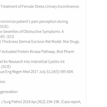
Treatment of Female Stress Urinary Incontinence:
o minimize patient's pain perception during
(SCIE)
the Severities of Obstructive Symptoms: A
65. (SCI)
-Thickness Dermal Excision Rat Model. Mar Drugs.
P-Activated Protein Kinase Pathway. Biol Pharm
or Research Into Interstitial Cystitis Int
.(SCIE)
sue Eng Regen Med 2017 July 31;14(5):595-604.
ion.
egeneration
t J Surg Pathol 2018 Apr;26(2):194-196. (Case report,