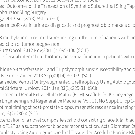
ear Outcomes of the Transection of Synthetic Suburethral Sling Tap
bturator Sling Surgery.
y. 2012 Sep;80(3):551-5. (SCI)
ree microRNAs in urine as diagnostic and prognostic biomarkers of b
 methylation in normal surrounding urothelium of patients with non
ediction of tumor progression.
 Surg Oncol. 2012 Nov;38(11):1095-100.(SCIE)
 of visual internal urethrotomy on sexual function in patients with u
thione S-transferase M1 and T1 polymorphisms: susceptibility and 
ts. Eur J Cancer. 2013 Sep;49(14):3010-9.(SCI)
ansected Ventral Onlay-augmented Urethroplasty Using Autologous 
al Stricture. Urology 2014 Jan;83(1):225-31. (SCI)
pment of Renal Extracellular Matrix (ECM) Scaffold for Kidney Rege
 Engineering and Regenerative Medicine, Vol. 11, No Suppl. 1, pp 1-
ptimal timing of post-prostate biopsy magnetic resonance imaging t
r;16(2):280-4 (SCI)
terization of a novel composite scaffold consisting of acellular b
ic F127 as a substance for bladder reconstruction. Acta Biomater. 2
roplasty Using Autologous Urethral Tissue-ded Acellular Porcine B