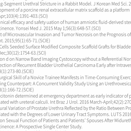
g-Segment Urethral Stricture in a Rabbit Model. J Korean Med Sci. 2
pment of a porcine renal extracellular matrix scaffold as a platform
pr;103(4):1391-403.(SCI)
inical efficacy and safety uation of human amniotic fluid-derived st
inence. Yonsei Med J. 2015 May 1;56(3):648-57.(SCI)
t of Microvascular Invasion and Tumor Necrosis on the Prognosis of
nt. 2015;95(1):65-71.(SCIE)
ells Seeded Surface Modified Composite Scaffold Grafts for Bladder
Dec;30(12):1754-63.(SCI)
ion d on Narrow Band Imaging Cystoscopy without a Referential No
ection of Recurrent Bladder Urothelial Carcinoma Early after Intraves
(1):273-80.(SCIE)
rgical Skill of a Novice Trainee Manifests in Time-Consuming Exerci
ing Counterpart: A Concurrent Validity Study Using an Urethrovesi
(1):166-72.(SCIE)
citonin determined at emergency department as early indicator of pr
ated with ureteral calculi. Int Braz J Urol. 2016 March-April;42(2):27
ural Variation of Prostate Urethra Reflected by the Ratio Between P
iated with the Degrees of Lower Urinary Tract Symptoms. LUTS 2016
 on Sexual Function of Patients and Patients’ Spouses After Midureth
inence: A Prospective Single Center Study.