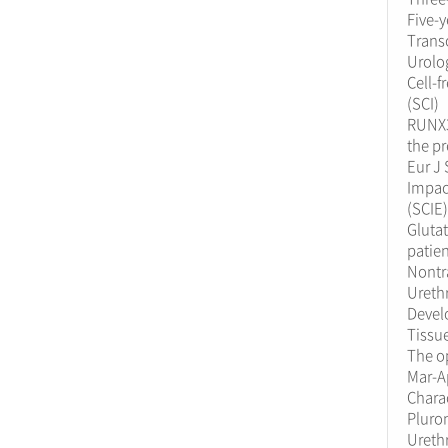
Five-y
Transo
Urolog
Cell-f
(SCI)
RUNX3
the pr
Eur J
Impact
(SCIE)
Gluta
patien
Nontr
Urethr
Develo
Tissue
The o
Mar-Ap
Charac
Pluron
Ureth