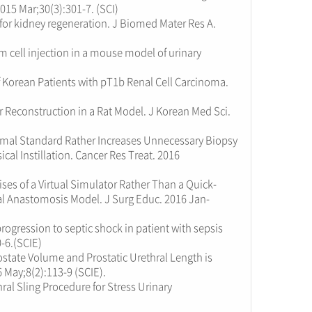
015 Mar;30(3):301-7. (SCI)
 for kidney regeneration. J Biomed Mater Res A.
em cell injection in a mouse model of urinary
 Korean Patients with pT1b Renal Cell Carcinoma.
 Reconstruction in a Rat Model. J Korean Med Sci.
rmal Standard Rather Increases Unnecessary Biopsy
ical Instillation. Cancer Res Treat. 2016
ses of a Virtual Simulator Rather Than a Quick-
cal Anastomosis Model. J Surg Educ. 2016 Jan-
ogression to septic shock in patient with sepsis
0-6.(SCIE)
rostate Volume and Prostatic Urethral Length is
 May;8(2):113-9 (SCIE).
ral Sling Procedure for Stress Urinary