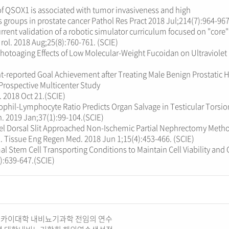
of QSOX1 is associated with tumor invasiveness and high
 groups in prostate cancer Pathol Res Pract 2018 Jul;214(7):964-967.
rent validation of a robotic simulator curriculum focused on "core" e
Urol. 2018 Aug;25(8):760-761. (SCIE)
hotoaging Effects of Low Molecular-Weight Fucoidan on Ultraviolet 
t-reported Goal Achievement after Treating Male Benign Prostatic H
Prospective Multicenter Study
. 2018 Oct 21.(SCIE)
phil-Lymphocyte Ratio Predicts Organ Salvage in Testicular Torsio
. 2019 Jan;37(1):99-104.(SCIE)
el Dorsal Slit Approached Non-Ischemic Partial Nephrectomy Method
. Tissue Eng Regen Med. 2018 Jun 1;15(4):453-466. (SCIE)
l Stem Cell Transporting Conditions to Maintain Cell Viability and 
):639-647.(SCIE)
카이대학 내비뇨기과학 전임의 연수