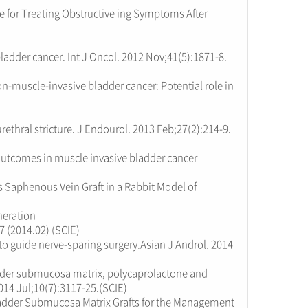
e for Treating Obstructive ing Symptoms After
ladder cancer. Int J Oncol. 2012 Nov;41(5):1871-8.
-muscle-invasive bladder cancer: Potential role in
rethral stricture. J Endourol. 2013 Feb;27(2):214-9.
outcomes in muscle invasive bladder cancer
Saphenous Vein Graft in a Rabbit Model of
neration
7 (2014.02) (SCIE)
o guide nerve-sparing surgery.Asian J Androl. 2014
ladder submucosa matrix, polycaprolactone and
014 Jul;10(7):3117-25.(SCIE)
ladder Submucosa Matrix Grafts for the Management