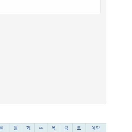
분
월
화
수
목
금
토
예약