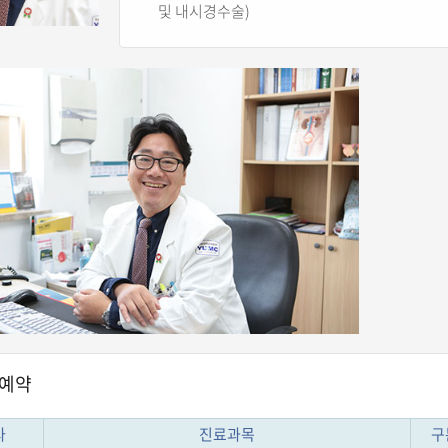
및 내시경수술)
예약
사
진료과목
구