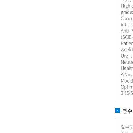
High 
grades
Concur
Int J 
Anti-P
(SCIE)
Patien
week 
Urol J
Neutro
Health
A Nov
Model
Optima
3;15(5
연수
일본도