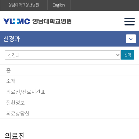
영남대학교영천병원
English
신경과
선택
홈
소개
의료진/진료시간표
질환정보
의료상담실
의료진