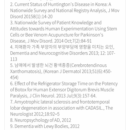
2. Current Status of Huntington’s Disease in Korea: A
Nationwide Survey and National Registry Analysis, J Mov
Disord 20158(1):14-20
3. Nationwide Survey of Patient Knowledge and
Attitudes towards Human Experimentation Using Stem
Cells or Bee Venom Acupuncture for Parkinson’s
Disease, J Mov Disord. 2014 Oct;7(2):84-91
4. 치매환자 가족 부양자의 부양부담에 영향을 미치는 요인,
Dementia and Neurocognitive Disorders 2013; 12: 107-
113
5. 남매에서 발생한 뇌건 황색종증(Cerebrotendinous
Xanthomatosis), (Korean J Dermatol 2013;51(6):450-
454)
6. Effect of the Refrigerator Storage Time on the Potency
of Botox for Human Extensor Digitorum Brevis Muscle
Paralysis, J Clin Neurol. 2013 Jul;9(3):157-64.
7. Amyotrophic lateral sclerosis and frontotemporal
lobar degeneration in association with CADASIL., The
Neurologist 2012;18:92–5
8. Neuropsychology of AD, 2012
9. Dementia with Lewy Bodies, 2012