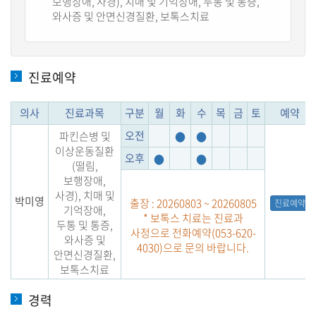
보행장애, 사경), 치매 및 기억장애, 두통 및 통증,
와사증 및 안면신경질환, 보톡스치료
진료예약
의사
진료과목
구분
월
화
수
목
금
토
예약
오전
파킨슨병 및
●
●
이상운동질환
오후
●
●
(떨림,
보행장애,
사경), 치매 및
박미영
출장 : 20260803 ~ 20260805
진료예약
기억장애,
* 보톡스 치료는 진료과
두통 및 통증,
사정으로 전화예약(053-620-
와사증 및
4030)으로 문의 바랍니다.
안면신경질환,
보톡스치료
경력