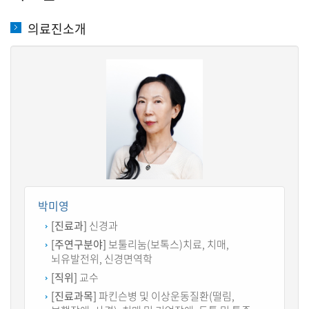
의료진소개
박미영
[진료과]
신경과
[주연구분야]
보툴리눔(보톡스)치료, 치매,
뇌유발전위, 신경면역학
[직위]
교수
[진료과목]
파킨슨병 및 이상운동질환(떨림,