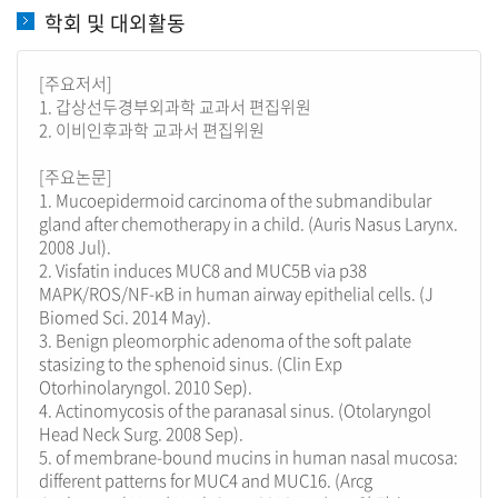
학회 및 대외활동
[주요저서]
1. 갑상선두경부외과학 교과서 편집위원
2. 이비인후과학 교과서 편집위원
[주요논문]
1. Mucoepidermoid carcinoma of the submandibular
gland after chemotherapy in a child. (Auris Nasus Larynx.
2008 Jul).
2. Visfatin induces MUC8 and MUC5B via p38
MAPK/ROS/NF-κB in human airway epithelial cells. (J
Biomed Sci. 2014 May).
3. Benign pleomorphic adenoma of the soft palate
stasizing to the sphenoid sinus. (Clin Exp
Otorhinolaryngol. 2010 Sep).
4. Actinomycosis of the paranasal sinus. (Otolaryngol
Head Neck Surg. 2008 Sep).
5. of membrane-bound mucins in human nasal mucosa:
different patterns for MUC4 and MUC16. (Arcg