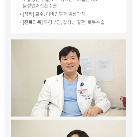
음성언어질환수술
[직위]
교수, 이비인후과 임상과장
[진료과목]
두경부암, 갑상선 질환, 로봇수술