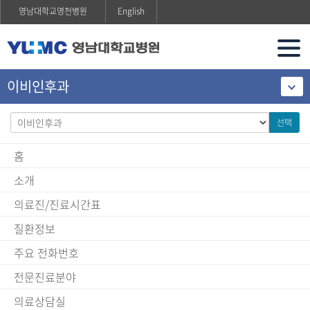
영남대학교영천병원
English
이비인후과
선택
홈
소개
의료진/진료시간표
질환정보
주요 전화번호
전문진료분야
의료상담실