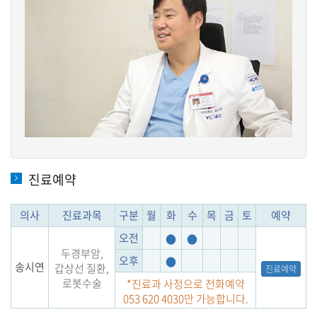
진료예약
의사
진료과목
구분
월
화
수
목
금
토
예약
오전
●
●
두경부암,
오후
●
송시연
갑상선 질환,
진료예약
로봇수술
*진료과 사정으로 전화예약
053 620 4030만 가능합니다.