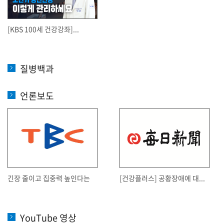
[KBS 100세 건강강좌]...
질병백과
언론보도
긴장 줄이고 집중력 높인다는
[건강플러스] 공황장애에 대...
YouTube 영상