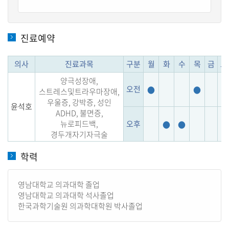
진료예약
의사
진료과목
구분
월
화
수
목
금
토
양극성장애,
오전
●
●
스트레스및트라우마장애,
우울증, 강박증, 성인
윤석호
ADHD, 불면증,
뉴로피드백,
오후
●
●
경두개자기자극술
학력
영남대학교 의과대학 졸업
영남대학교 의과대학 석사졸업
한국과학기술원 의과학대학원 박사졸업