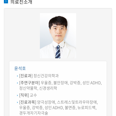
의료진소개
윤석호
[진료과]
정신건강의학과
[주연구분야]
우울증, 불안장애, 강박증, 성인 ADHD,
정신약물학, 신경생리학
[직위]
교수
[진료과목]
양극성장애, 스트레스및트라우마장애,
우울증, 강박증, 성인 ADHD, 불면증, 뉴로피드백,
경두개자기자극술