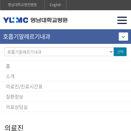
영남대학교영천병원
English
호흡기알레르기내과
선택
홈
소개
의료진/진료시간표
질환정보
의료상담실
의료진