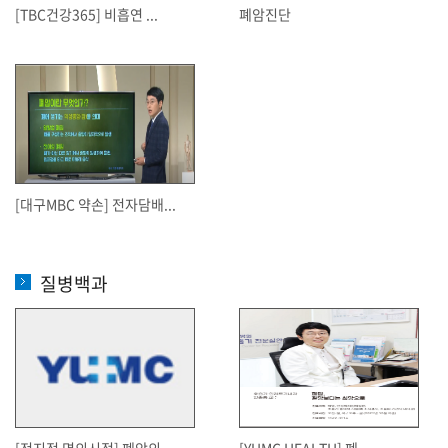
[TBC건강365] 비흡연 ...
폐암진단
[대구MBC 약손] 전자담배...
질병백과
[전지적 명의시점] 폐암의 ...
[YUMC HEALTH] 폐...