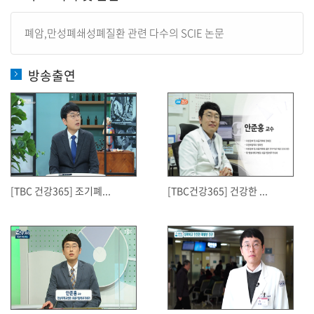
폐암,만성폐쇄성폐질환 관련 다수의 SCIE 논문
방송출연
[TBC 건강365] 조기폐...
[TBC건강365] 건강한 ...