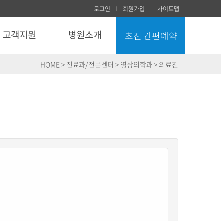
로그인
회원가입
사이트맵
고객지원
병원소개
초진 간편예약
닫기
HOME > 진료과/전문센터 > 영상의학과 > 의료진
학