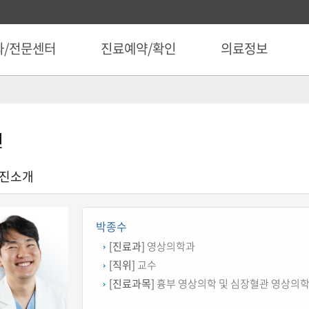
과/전문센터
진료예약/확인
의료정보
진
진소개
박종수
[진료과]
영상의학과
[직위]
교수
[진료과목]
흉부 영상의학 및 심장혈관 영상의