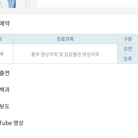
예약
사
진료과목
구분
오전
수
흉부 영상의학 및 심장혈관 영상의학
오후
출연
백과
보도
Tube 영상