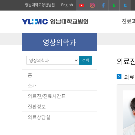
영남대학교영천병원
English
진료
영상의학과
의료
선택
홈
의료
소개
의료진/진료시간표
질환정보
의료상담실