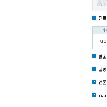
진료
의
박종
방송
질병
언론
You