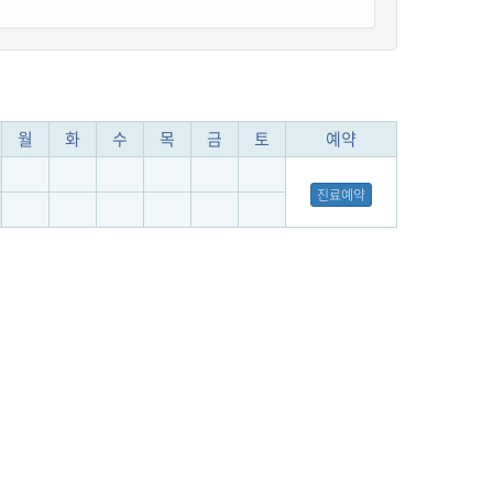
월
화
수
목
금
토
예약
진료예약