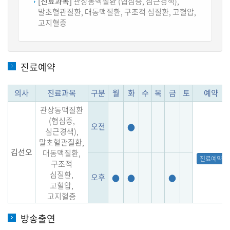
[진료과목]
관상동맥질환 (협심증, 심근경색),
말초혈관질환, 대동맥질환, 구조적 심질환, 고혈압,
고지혈증
진료예약
의사
진료과목
구분
월
화
수
목
금
토
예약
관상동맥질환
(협심증,
오전
●
심근경색),
말초혈관질환,
김선오
대동맥질환,
진료예약
구조적
심질환,
오후
●
●
●
고혈압,
고지혈증
방송출연