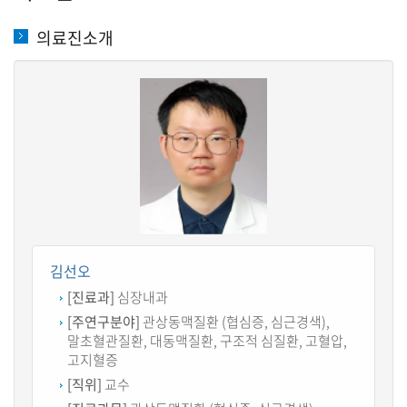
의료진소개
김선오
[진료과]
심장내과
[주연구분야]
관상동맥질환 (협심증, 심근경색),
말초혈관질환, 대동맥질환, 구조적 심질환, 고혈압,
고지혈증
[직위]
교수