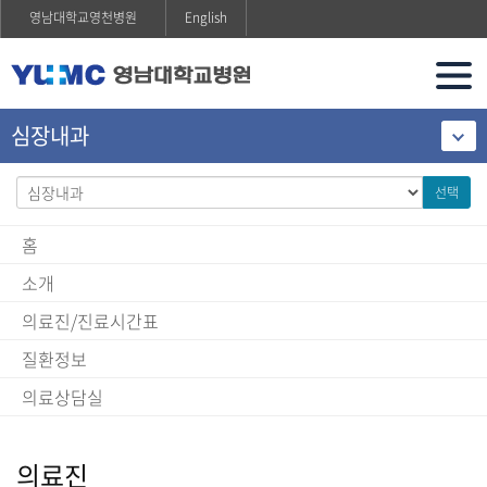
영남대학교영천병원
English
심장내과
선택
홈
소개
의료진/진료시간표
질환정보
의료상담실
의료진