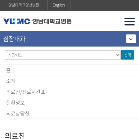
영남대학교영천병원
English
심장내과
선택
홈
소개
의료진/진료시간표
질환정보
의료상담실
의료진