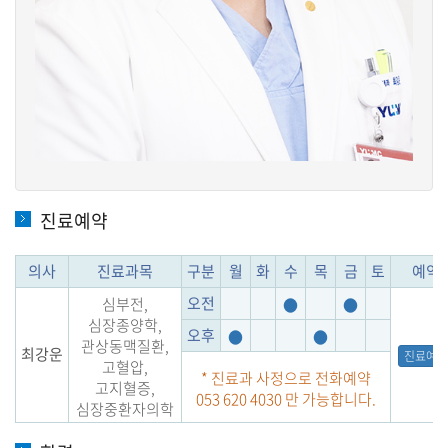
진료예약
의사
진료과목
구분
월
화
수
목
금
토
예약
오전
심부전,
●
●
심장종양학,
오후
●
●
관상동맥질환,
최강운
진료예약
고혈압,
* 진료과 사정으로 전화예약
고지혈증,
053 620 4030 만 가능합니다.
심장중환자의학