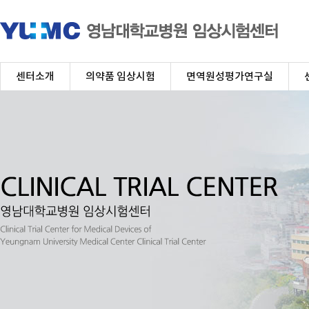
주
센터소개
의약품 임상시험
면역원성평가연구실
메
뉴